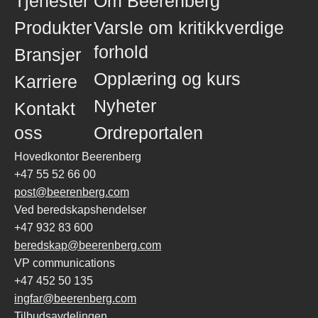
Tjenester
Om Beerenberg
Produkter
Varsle om kritikkverdige
forhold
Bransjer
Opplæring og kurs
Karriere
Nyheter
Kontakt
oss
Ordreportalen
Hovedkontor Beerenberg
+47 55 52 66 00
post@beerenberg.com
Ved beredskapshendelser
+47 932 83 600
beredskap@beerenberg.com
VP communications
+47 452 50 135
ingfar@beerenberg.com
Tilbudsavdelingen