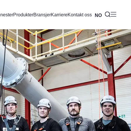
enester
Produkter
Bransjer
Karriere
Kontakt oss
NO
BR
EN