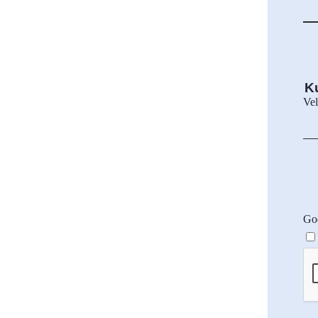
K
Vel
God