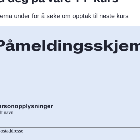
jema under for å søke om opptak til neste kurs
Påmeldingsskje
ersonopplysninger
lt navn
ostaddresse