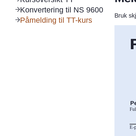
Konvertering til NS 9600
Bruk sk
Påmelding til TT-kurs
P
Ful
E-p