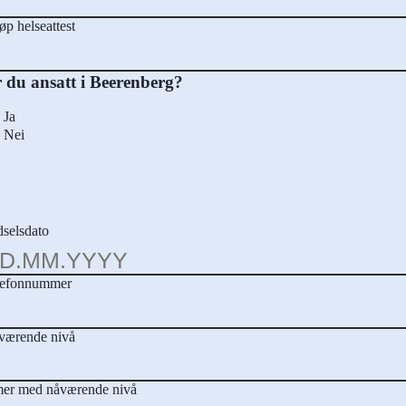
øp helseattest
 du ansatt i Beerenberg?
Ja
Nei
selsdato
lefonnummer
værende nivå
mer med nåværende nivå