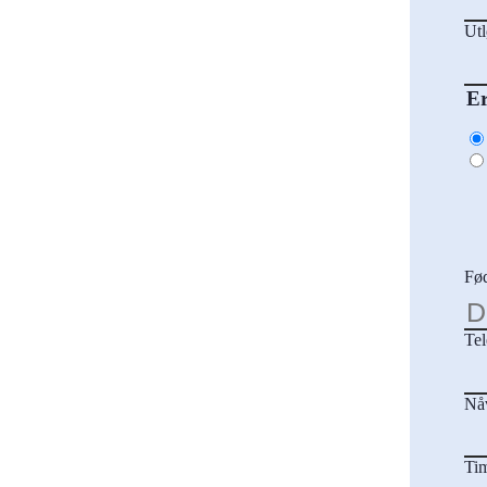
Utl
Er
Fød
Te
Nå
Ti