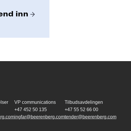
lser
VP communications
Tilbudsavdelingen
+47 452 50 135
+47 55 52 66 00
rg.com
ingfar@beerenberg.com
tender@beerenberg.com