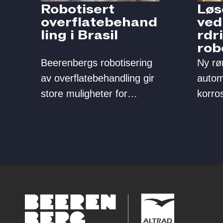
Robotisert
Løs
overflatebehand
ved
ling i Brasil
rdr
rob
Beerenbergs robotisering
Ny rør
av overflatebehandling gir
autom
store muligheter for
korro
anlegg offshore og på
effekt
land. Nye løsninger
vedli
effektiviserer
redus
vedlikeholdsarbeidet,
belas
sikrer bærekraftig
arbei
vedlikehold og reduserer
utfordrende og belastende
arbeidsoppgaver for