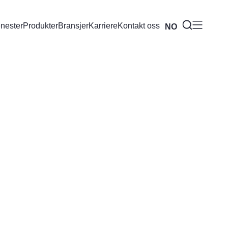
enester
Produkter
Bransjer
Karriere
Kontakt oss
NO
BR
EN