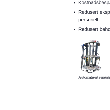
Kostnadsbespa
Redusert ekspo
personell
Redusert behov
Automatisert rengjør