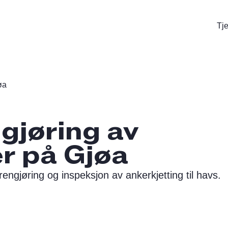
Tj
øa
gjøring av
r på Gjøa
engjøring og inspeksjon av ankerkjetting til havs.