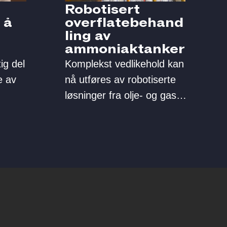
Robotisert
 å
overflatebehand
ling av
ammoniaktanker
ig del
Komplekst vedlikehold kan
e av
nå utføres av robotiserte
løsninger fra olje- og gass
industrien.
e-
r