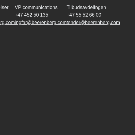
lser
VP communications
Tilbudsavdelingen
+47 452 50 135
+47 55 52 66 00
rg.com
ingfar@beerenberg.com
tender@beerenberg.com