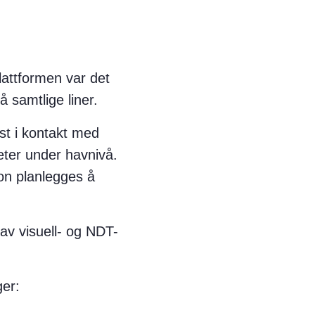
lattformen var det
 samtlige liner.
st i kontakt med
ter under havnivå.
jon planlegges å
 av visuell- og NDT-
ger: