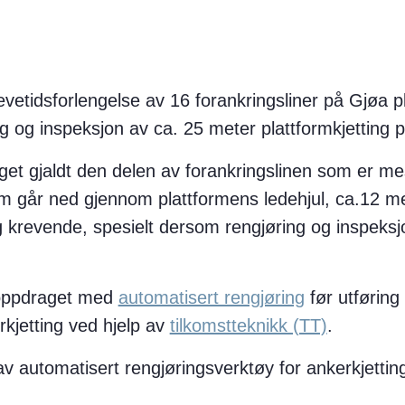
evetidsforlengelse av 16 forankringsliner på Gjøa p
g og inspeksjon av ca. 25 meter plattformkjetting på
get gjaldt den delen av forankringslinen som er me
 går ned gjennom plattformens ledehjul, ca.12 me
og krevende, spesielt dersom rengjøring og inspeks
 oppdraget med
automatisert rengjøring
før utføring
rkjetting ved hjelp av
tilkomstteknikk (TT)
.
av automatisert rengjøringsverktøy for ankerkjettin