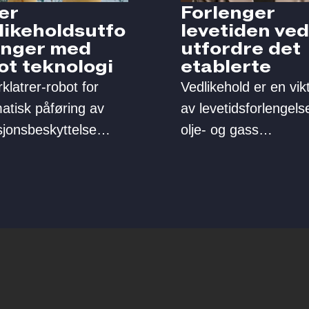
er
Forlenger
likeholdsutfo
levetiden ved
inger med
utfordre det
ot teknologi
etablerte
klatrer-robot for
Vedlikehold er en vikt
atisk påføring av
av levetidsforlengels
sjonsbeskyttelse
olje- og gass
iviserer
installasjoner.
keholdsarbeidet, og
Beerenbergs senfas
erer utfordrende og
enhet i Stavanger ha
tende
spesialisert seg på
dsoppgaver.
nettopp dette.