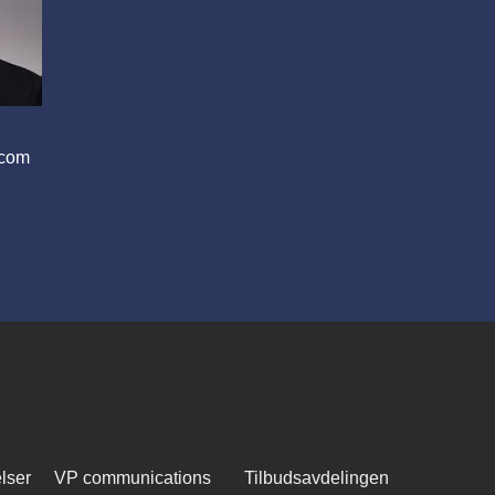
.com
lser
VP communications
Tilbudsavdelingen