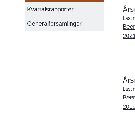
Års
Kvartalsrapporter
Last 
Generalforsamlinger
Beer
202
Års
Last 
Beer
201