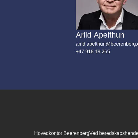
Arild Apelthun
arild.apelthun@beerenberg
+47 918 19 265
Hovedkontor Beerenberg
Ved beredskapshende