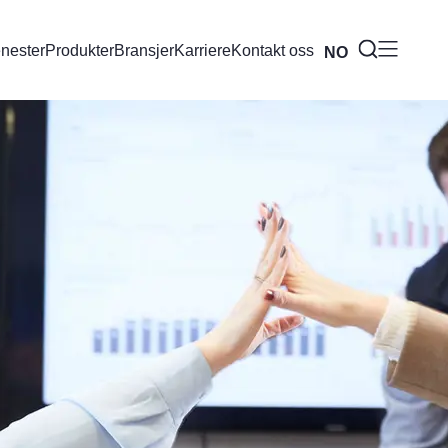
enester
Produkter
Bransjer
Karriere
Kontakt oss
NO
BR
EN