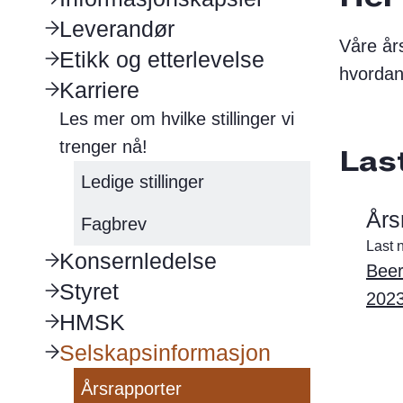
Leverandør
Våre år
Etikk og etterlevelse
hvordan
Karriere
Les mer om hvilke stillinger vi
trenger nå!
Las
Ledige stillinger
Års
Fagbrev
Last 
Konsernledelse
Beer
Styret
202
HMSK
Selskapsinformasjon
Årsrapporter