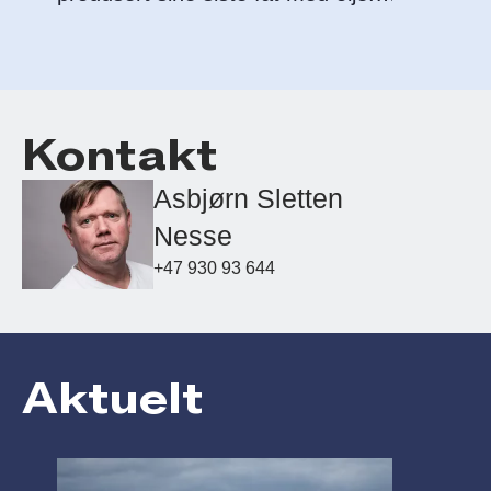
Beerenberg bisto med å stenge
ned og klargjøre plattformen for
fjerning.
Kontakt
Asbjørn Sletten
Nesse
+47 930 93 644
Aktuelt