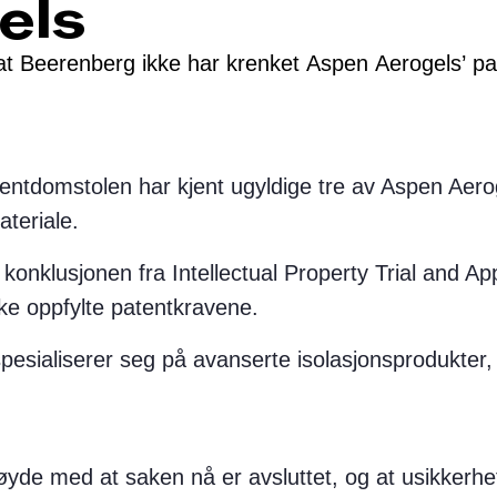
els
t Beerenberg ikke har krenket Aspen Aerogels’ pa
ntdomstolen har kjent ugyldige tre av Aspen Aerog
ateriale.
onklusjonen fra Intellectual Property Trial and A
ke oppfylte patentkravene.
pesialiserer seg på avanserte isolasjonsprodukte
øyde med at saken nå er avsluttet, og at usikkerhet 