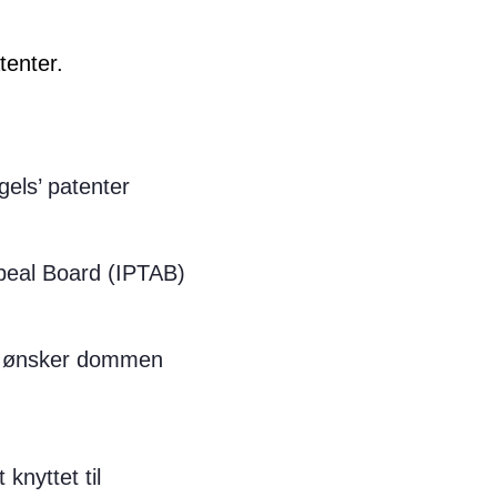
tenter.
els’ patenter
ppeal Board (IPTAB)
r, ønsker dommen
knyttet til