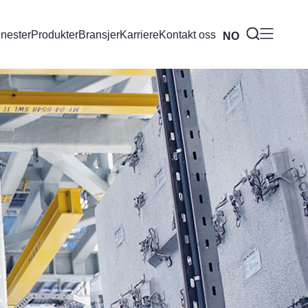
enester
Produkter
Bransjer
Karriere
Kontakt oss
NO
BR
EN