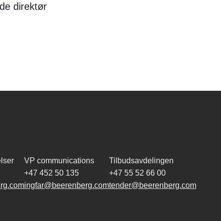
de direktør
lser
VP communications
Tilbudsavdelingen
+47 452 50 135
+47 55 52 66 00
rg.com
ingfar@beerenberg.com
tender@beerenberg.com