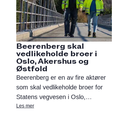
Beerenberg skal
vedlikeholde broer i
Oslo, Akershus og
Østfold
Beerenberg er en av fire aktører
som skal vedlikeholde broer for
Statens vegvesen i Oslo,
Akershus og Østfold. De tre andre
Les mer
aktørene er Consolvo AS, BMO
Entreprenør AS, og Garda Road
Safety.