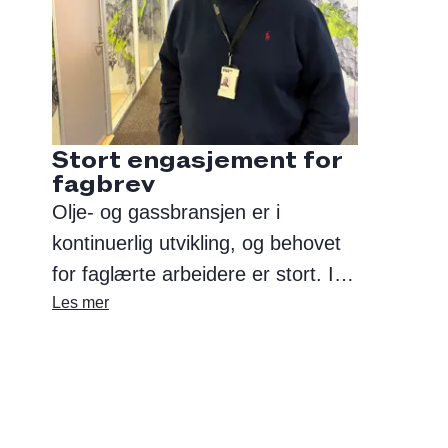
Stort engasjement for
fagbrev
Olje- og gassbransjen er i
kontinuerlig utvikling, og behovet
for faglærte arbeidere er stort. I
Beerenberg har vi et årlig behov
Les mer
for rundt 100 nye fagarbeidere for
å møte etterspørselen.