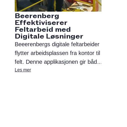
Beerenberg
Effektiviserer
Feltarbeid med
Digitale Løsninger
Beeerenbergs digitale feltarbeider
flytter arbeidsplassen fra kontor til
felt. Denne applikasjonen gir både
formenn og ingeniører enkel
Les mer
tilgang til all nødvendig data
direkte der de trenger det. Den
digitale feltarbeideren brukes
aktivt i alle Beerenbergs
driftsområder og bidrar til høyere
presisjon og kvalitet i arbeidet,