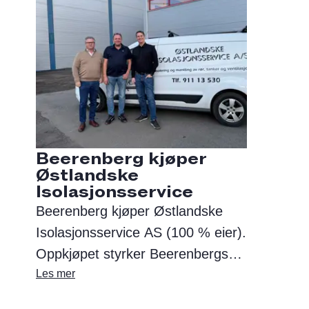
Beerenberg kjøper
Østlandske
Isolasjonsservice
Beerenberg kjøper Østlandske
Isolasjonsservice AS (100 % eier).
Oppkjøpet styrker Beerenbergs
isolasjonsvirksomhet og evne til å
Les mer
levere et bredt spekter av