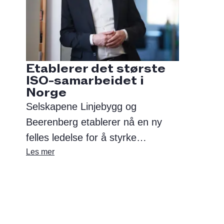
Etablerer det største
ISO-samarbeidet i
Norge
Selskapene Linjebygg og
Beerenberg etablerer nå en ny
felles ledelse for å styrke
samarbeidet. Beslutningen
Les mer
kommer i kjølvannet av Altrads
oppkjøp av Beerenberg høsten
2024, der de to selskapene ble
søsterselskap.