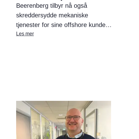
Beerenberg tilbyr nå også
skreddersydde mekaniske
tjenester for sine offshore kunder.
Dette kommer som svar på et
Les mer
økende behov for vedlikehold av
aldrende offshoreinstallasjoner,
der effektiv drift,
kostnadseffektivitet, sikkerhet og
bærekraft står i fokus.