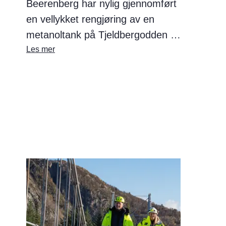
Beerenberg har nylig gjennomført
en vellykket rengjøring av en
metanoltank på Tjeldbergodden –
helt uten behov for personell inne i
Les mer
tanken. Oppdraget ble løst ved
hjelp av roboten Pluto, i
samarbeid med vårt
søsterselskap Remotion.